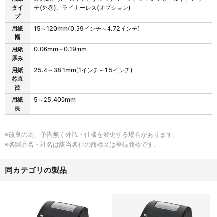
H
タイ
チ(外巻)、ライナーレス(オプション)
2
プ
4
用紙
15～120mm(0.59インチ～4.72インチ)
0
幅
T
/
用紙
0.06mm～0.19mm
3
厚み
4
用紙
25.4～38.1mm(1インチ～1.5インチ)
0
芯直
T
径
の
用紙
5～25,400mm
仕
長
様
※改良の為、予告無く外観・仕様を変更する場合があります。
※各製品名・社名は該当各社の商標又は登録商標です。
同カテゴリの製品