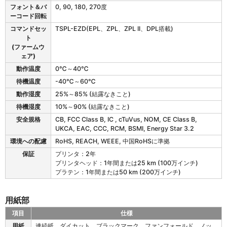
フォント＆バ
0, 90, 180, 270度
ーコード回転
コマンドセッ
TSPL-EZD(EPL、ZPL、ZPL II、DPL搭載)
ト
(ファームウ
ェア)
動作温度
0℃～40℃
待機温度
-40℃～60℃
動作湿度
25%～85% (結露なきこと)
待機湿度
10%～90% (結露なきこと)
安全規格
CB, FCC Class B, IC , cTuVus, NOM, CE Class B,
UKCA, EAC, CCC, RCM, BSMI, Energy Star 3.2
環境への配慮
RoHS, REACH, WEEE, 中国RoHSに準拠
保証
プリンタ：2年
プリンタヘッド：1年間または25 km (100万インチ)
プラテン：1年間または50 km (200万インチ)
用紙部
項目
仕様
D
用紙
連続紙、ダイカット、ブラックマーク、ファンフォールド、ノッ