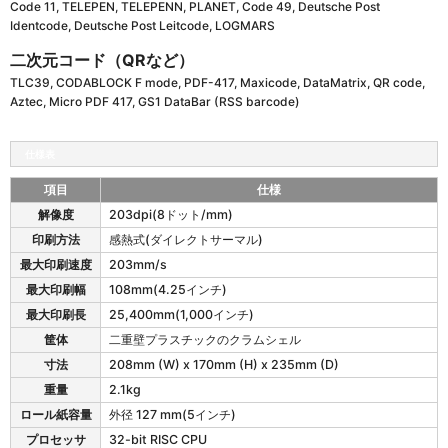
Code 11, TELEPEN, TELEPENN, PLANET, Code 49, Deutsche Post
Identcode, Deutsche Post Leitcode, LOGMARS
二次元コード（QRなど）
TLC39, CODABLOCK F mode, PDF-417, Maxicode, DataMatrix, QR code,
Aztec, Micro PDF 417, GS1 DataBar (RSS barcode)
仕様表
項目
仕様
D
解像度
203dpi(8ドット/mm)
H
印刷方法
感熱式(ダイレクトサーマル)
2
4
最大印刷速度
203mm/s
0
最大印刷幅
108mm(4.25インチ)
T
最大印刷長
25,400mm(1,000インチ)
/
3
筐体
二重壁プラスチックのクラムシェル
4
寸法
208mm (W) x 170mm (H) x 235mm (D)
0
重量
2.1kg
T
の
ロール紙容量
外径 127 mm(5インチ)
仕
プロセッサ
32-bit RISC CPU
様