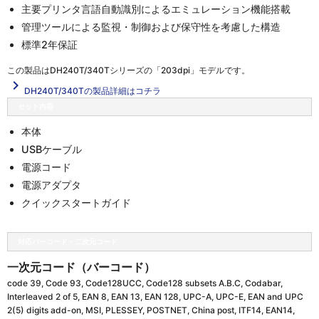
主要プリンタ言語自動識別によるエミュレーション機能搭載
管理ツールによる監視・制御および保守性を考慮した構造
標準2年保証
この製品は
DH240T/340Tシリーズの「203dpi」
モデルです。
navigate_next
DH240T/340Tの製品詳細はコチラ
セット内容
本体
USBケーブル
電源コード
電源アダプタ
クイックスタートガイド
対応バーコード・二次元コード
一次元コード（バーコード）
code 39, Code 93, Code128UCC, Code128 subsets A.B.C, Codabar,
Interleaved 2 of 5, EAN 8, EAN 13, EAN 128, UPC-A, UPC-E, EAN and UPC
2(5) digits add-on, MSI, PLESSEY, POSTNET, China post, ITF14, EAN14,