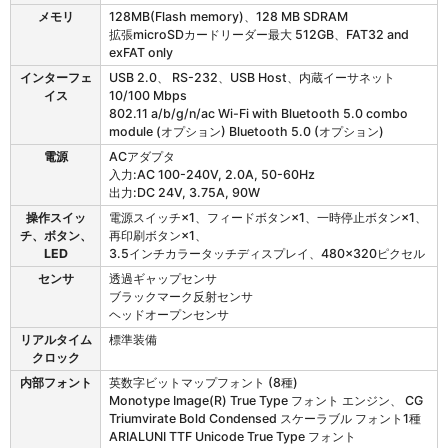
メモリ
128MB(Flash memory)、128 MB SDRAM
拡張microSDカードリーダー最大 512GB、FAT32 and
exFAT only
インターフェ
USB 2.0、 RS-232、USB Host、内蔵イーサネット
イス
10/100 Mbps
802.11 a/b/g/n/ac Wi-Fi with Bluetooth 5.0 combo
module (オプション) Bluetooth 5.0 (オプション)
電源
ACアダプタ
入力:AC 100-240V, 2.0A, 50-60Hz
出力:DC 24V, 3.75A, 90W
操作スイッ
電源スイッチ×1、フィードボタン×1、一時停止ボタン×1、
チ、ボタン、
再印刷ボタン×1、
LED
3.5インチカラータッチディスプレイ、480×320ピクセル
センサ
透過ギャップセンサ
ブラックマーク反射センサ
ヘッドオープンセンサ
リアルタイム
標準装備
クロック
内部フォント
英数字ビットマップフォント (8種)
Monotype Image(R) True Type フォント エンジン、 CG
Triumvirate Bold Condensed スケーラブル フォント1種
ARIALUNI TTF Unicode True Type フォント