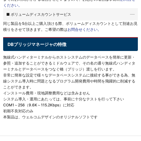
ください。
■ ボリュームディスカウントサービス
同じ製品を5台以上ご購入頂ける際、
ボリュームディスカウントとして別途お見
積りをさせて頂きます。ご希望の際は
お問合せください。
DBブリッジマネージャの特徴
無線式ハンディターミナルからホストシステムのデータベースを簡単に更新・
参照・追加することができるミドルウェアで、その名の通り無線式ハンディタ
ーミナルとデータベースをつなぐ橋（ブリッジ）渡しを行います。
非常に簡単な設定で様々なデータベースシステムに接続する事ができる為、無
線システム導入時に問題となるプログラム開発費用や時間を飛躍的に削減する
ことができます。
インストール費用・現地調整費用などは含みません
システム導入・運用にあたっては、事前に十分なテストを行って下さい
COM1～256（9.6K～115.2Kbps）に対応
初期不良対応のみ
本製品は、ウェルコムデザインのオリジナルソフトです