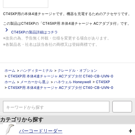
CT45XP用の本体4連チャージャです。機器を充電するためのアクセサリです。
この製品は
CT45XPの「CT45XP用 本体4連チャージャ ACアダプタ付」
です。
navigate_next
CT45XPの製品詳細はコチラ
※改良の為、予告無く外観・仕様を変更する場合があります。
※各製品名・社名は該当各社の商標又は登録商標です。
ホーム
>
ハンディターミナル
>
クレードル・オプション
>
CT45XP用 本体4連チャージャ ACアダプタ付 CT40-CB-UVN-0
ホーム
>
メーカーから選ぶ
>
ハネウェル Honeywell
>
CT45XP
>
CT45XP用 本体4連チャージャ ACアダプタ付 CT40-CB-UVN-0
キーワードから探す
カテゴリから探す
バーコードリーダー