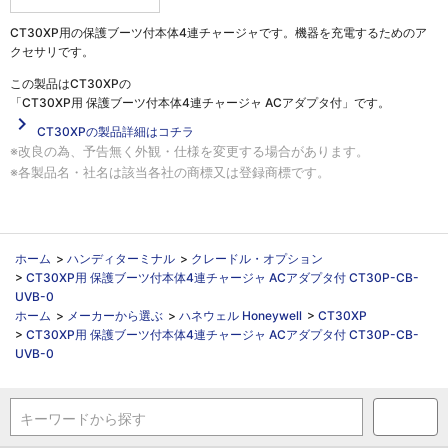
CT30XP用の保護ブーツ付本体4連チャージャです。機器を充電するためのア
クセサリです。
この製品は
CT30XPの
「CT30XP用 保護ブーツ付本体4連チャージャ ACアダプタ付」
です。
navigate_next
CT30XPの製品詳細はコチラ
※改良の為、予告無く外観・仕様を変更する場合があります。
※各製品名・社名は該当各社の商標又は登録商標です。
ホーム
>
ハンディターミナル
>
クレードル・オプション
>
CT30XP用 保護ブーツ付本体4連チャージャ ACアダプタ付 CT30P-CB-
UVB-0
ホーム
>
メーカーから選ぶ
>
ハネウェル Honeywell
>
CT30XP
>
CT30XP用 保護ブーツ付本体4連チャージャ ACアダプタ付 CT30P-CB-
UVB-0
キーワードから探す