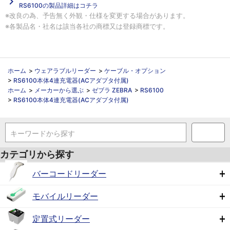
navigate_next
RS6100の製品詳細はコチラ
※改良の為、予告無く外観・仕様を変更する場合があります。
※各製品名・社名は該当各社の商標又は登録商標です。
ホーム
>
ウェアラブルリーダー
>
ケーブル・オプション
>
RS6100本体4連充電器(ACアダプタ付属)
ホーム
>
メーカーから選ぶ
>
ゼブラ ZEBRA
>
RS6100
>
RS6100本体4連充電器(ACアダプタ付属)
キーワードから探す
カテゴリから探す
バーコードリーダー
モバイルリーダー
定置式リーダー