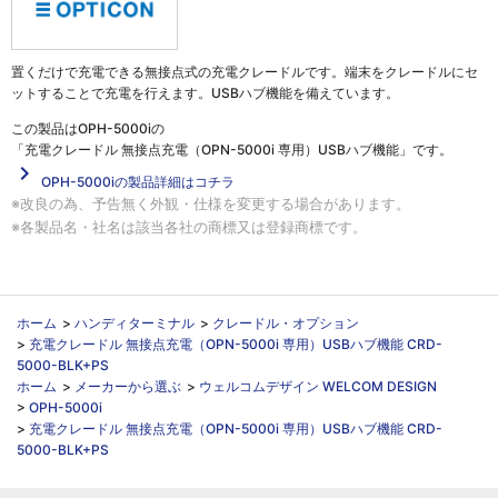
置くだけで充電できる無接点式の充電クレードルです。端末をクレードルにセ
ットすることで充電を行えます。USBハブ機能を備えています。
この製品は
OPH-5000iの
「充電クレードル 無接点充電（OPN-5000i 専用）USBハブ機能」
です。
navigate_next
OPH-5000iの製品詳細はコチラ
※改良の為、予告無く外観・仕様を変更する場合があります。
※各製品名・社名は該当各社の商標又は登録商標です。
ホーム
>
ハンディターミナル
>
クレードル・オプション
>
充電クレードル 無接点充電（OPN-5000i 専用）USBハブ機能 CRD-
5000-BLK+PS
ホーム
>
メーカーから選ぶ
>
ウェルコムデザイン WELCOM DESIGN
>
OPH-5000i
>
充電クレードル 無接点充電（OPN-5000i 専用）USBハブ機能 CRD-
5000-BLK+PS