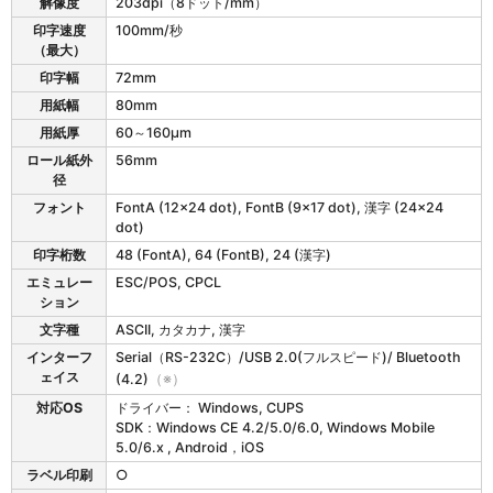
解像度
203dpi（8ドット/mm）
P
-
印字速度
100mm/秒
2
（最大）
0
印字幅
72mm
/
用紙幅
80mm
3
0
用紙厚
60～160μm
の
ロール紙外
56mm
仕
径
様
フォント
FontA (12×24 dot), FontB (9×17 dot), 漢字 (24×24
dot)
印字桁数
48 (FontA), 64 (FontB), 24 (漢字)
エミュレー
ESC/POS, CPCL
ション
文字種
ASCII, カタカナ, 漢字
インターフ
Serial（RS-232C）/USB 2.0(フルスピード)/ Bluetooth
ェイス
(4.2)
（※）
対応OS
ドライバー： Windows, CUPS
SDK：Windows CE 4.2/5.0/6.0, Windows Mobile
5.0/6.x , Android，iOS
ラベル印刷
○