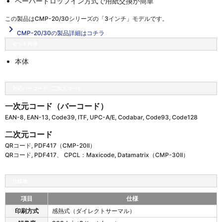
ペーパードロップイン方式で用紙交換が簡単
この製品は
CMP-20/30シリーズの「3インチ」
モデルです。
navigate_next
CMP-20/30の製品詳細はコチラ
セット内容
本体
対応バーコード・二次元コード
一次元コード（バーコード）
EAN-8, EAN-13, Code39, ITF, UPC-A/E, Codabar, Code93, Code128
二次元コード
QRコード, PDF417（CMP-20II）
QRコード, PDF417、 CPCL：Maxicode, Datamatrix（CMP-30II）
仕様表
項目
仕様
C
印刷方式
感熱式（ダイレクトサーマル）
M