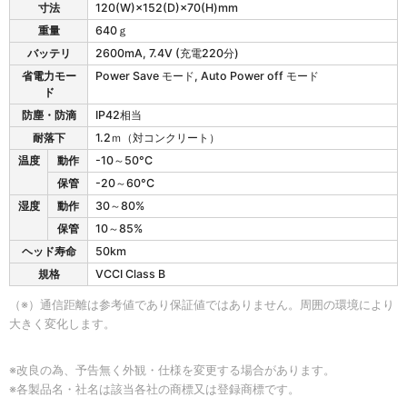
寸法
120(W)×152(D)×70(H)mm
重量
640ｇ
バッテリ
2600mA, 7.4V (充電220分)
省電力モー
Power Save モード, Auto Power off モード
ド
防塵・防滴
IP42相当
耐落下
1.2ｍ（対コンクリート）
温度
動作
-10～50°C
保管
-20～60°C
湿度
動作
30～80%
保管
10～85%
ヘッド寿命
50km
規格
VCCI Class B
（※）通信距離は参考値であり保証値ではありません。周囲の環境により
大きく変化します。
※改良の為、予告無く外観・仕様を変更する場合があります。
※各製品名・社名は該当各社の商標又は登録商標です。