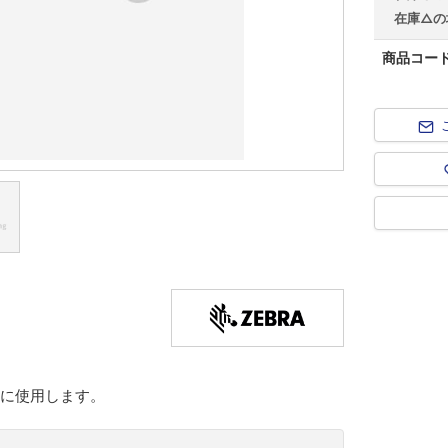
在庫△の
商品コー
続に使用します。