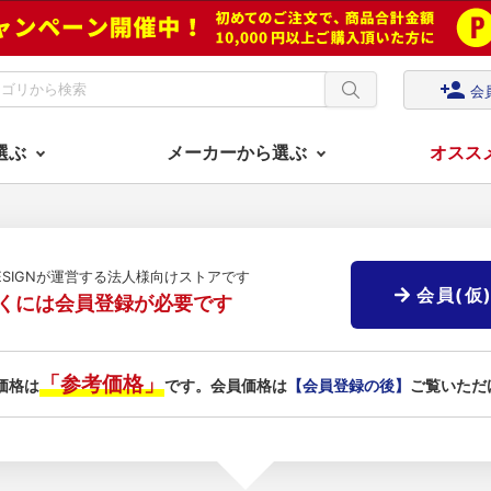
person_add
会
選ぶ
メーカーから選ぶ
オスス
DESIGNが運営する法人様向けストアです
会員(仮
くには会員登録が必要です
「参考価格」
価格は
です。会員価格は
【会員登録の後】
ご覧いただ