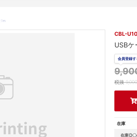
.1m
CBL-U10
USBケ
会員登録す
9,9
税抜 9,00
在庫
在庫◎〇