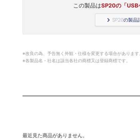
この製品は
SP20の「USB
navigate_next
SP20の製
※改良の為、予告無く外観・仕様を変更する場合があります
※各製品名・社名は該当各社の商標又は登録商標です。
最近見た商品がありません。