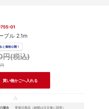
755-01
ーブル 2.1m
ると価格公開！
00円(税込)
0円
買い物かごへ入れる
△
の場合
受発注商品（納期は注文後に回答）