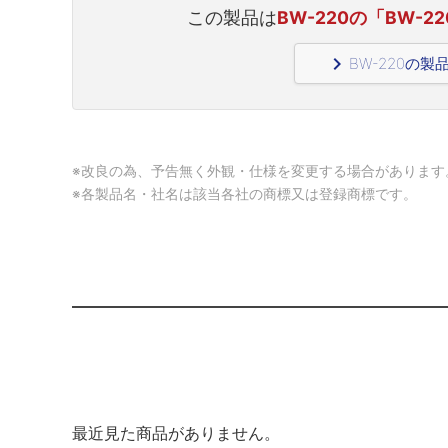
この製品は
BW-220の「BW-
navigate_next
BW-220の
※改良の為、予告無く外観・仕様を変更する場合があります
※各製品名・社名は該当各社の商標又は登録商標です。
最近見た商品がありません。