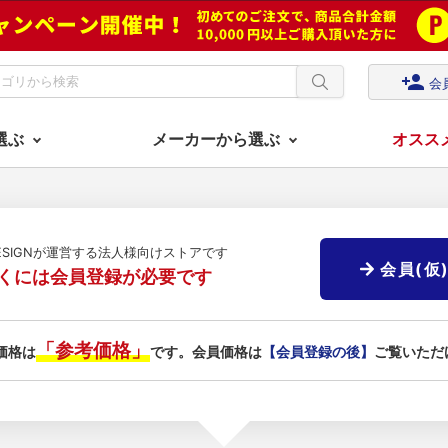
person_add
会
選ぶ
メーカーから選ぶ
オスス
DESIGNが運営する法人様向けストアです
会員(仮
くには会員登録が必要です
「参考価格」
価格は
です。会員価格は
【会員登録の後】
ご覧いただ