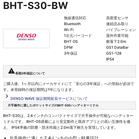
BHT-S30-BW
無線通信対応
高密度センサ
Bluetooth
連続読み取り
Wi-Fi
バイブレーション
1次元バーコード
屋外作業可能
BHT OS
耐落下2.0m
DPM
GS1 DataBar
3年保証
GS1-128
IP54
warning
長期3年保証について
ご購入後、1ヶ月以内にメーカサイトにて「安心の3年保証」への登録が必須で
す。未登録時の保証期間は1年になります。
navigate_next
DENSO WAVE 保証期間延長サービスについて
片手操作に適したポケットサイズのBHT-S30ハンディターミナル
BHT-S30は、2.4インチのコンパクトサイズで片手操作が可能なハンディター
ミナルです。 BHT-OS搭載により安定動作と既存アプリとの高い互換性を備
え、 IP54準拠の防塵・防水性能と2.0m落下耐久を実現しています。
片手操作に適した2.4インチの小型・軽量設計