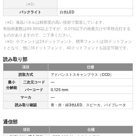
（※3）
の
表
バックライト
白色LED
示
部
（※2）液晶パネルは精密度の高い技術で製造しています。
有効画素数は99.99%以上ですが、0.01%以下の画素欠けや常時点灯する
ものがありますので、ご了承ください。
（※3）小フォントは24ドットフォント、標準フォントは30ドットフォン
トとなり、他に16ドットフォント、40ドットフォントも設定可能です。
読み取り部
項目
仕様
B
読取方式
アドバンストスキャンプラス（CCD）
H
最小
二次元コード
―
T
分解能
-
バーコード
0.125 mm
S
マーカ
―
3
読み取り確認
青・赤・緑3色LED、スピーカ、バイブレータ
0
の
読
通信部
み
取
項目
仕様
り
B