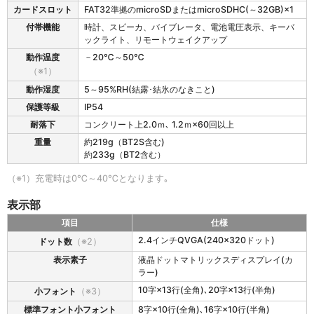
カードスロット
FAT32準拠のmicroSDまたはmicroSDHC(～32GB)×1
の
仕
付帯機能
時計、スピーカ、バイブレータ、電池電圧表示、キーバ
様
ックライト、リモートウェイクアップ
動作温度
－20℃～50℃
（※1）
動作湿度
5～95%RH(結露･結氷のなきこと)
保護等級
IP54
耐落下
コンクリート上2.0ｍ､ 1.2ｍ×60回以上
重量
約219g（BT2S含む)
約233g（BT2含む）
（※1）充電時は0℃～40℃となります｡
表示部
項目
仕様
B
2.4インチQVGA(240×320ドット)
ドット数
（※2）
H
表示素子
液晶ドットマトリックスディスプレイ(カ
T
ラー)
-
S
10字×13行(全角)､20字×13行(半角)
小フォント
（※3）
3
標準フォント小フォント
8字×10行(全角)､16字×10行(半角)
0