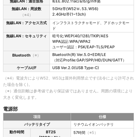
無線LAN：適合規格
IEEE.802.11ac/a/b/g/n準拠
部
H
無線LAN：周波数
5GHz帯(W52Ｗ､53､W56)
T
2.4GHz帯(1~13ch)
（※4）
-
S
無線LAN：アクセス方式
インフラストラクチャモード、アドホックモー
3
ド
0
無線LAN：セキュリティ
暗号化:WEP(40/128)/TKIP/AES
の
WPA認証:WPA/WPA2
通
ユーザー認証：PSK/EAP-TLS/PEAP
信
Bluetooth(R) Ver.5.0+EDR/LE
部
Bluetooth
（※）
（対応Profile:GAP/SPP/HID/DUN/GATT）
ケーブルI/F
USB Ver.2.0(USB Type-C)
（※4）電波方によりW52、W53は屋外利用禁止です(法令により許可され
た場合を除く)。
（※）通信距離は参考値であり保証値ではありません。周囲の環境により
大きく変化します。
電源部
項目
仕様
B
バッテリタイプ
リチウムイオンバッテリ
H
動作時間
BT2S
57時間
（※5）
T