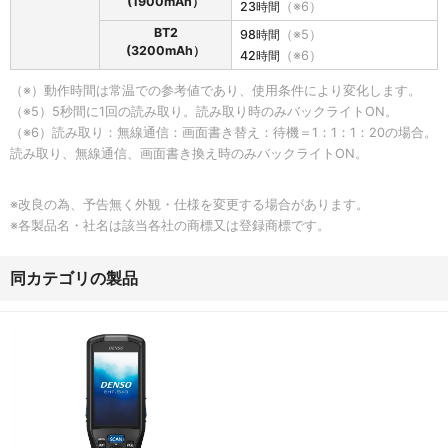
(1900mAh）
23時間
（※6）
-
S
BT2
98時間
（※5）
3
(3200mAh）
42時間
（※6）
0
の
（※）動作時間は常温での参考値であり、使用条件により変化します。
電
（※5）5秒間に1回の読み取り。読み取り時のみバックライトON。
源
（※6）読み取り：無線通信：画面書き替え：待機＝1：1：1：20の場合。
部
読み取り、無線通信、画面書き換え時のみバックライトON。
※改良の為、予告無く外観・仕様を変更する場合があります。
※各製品名・社名は該当各社の商標又は登録商標です。
同カテゴリの製品