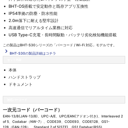
BHT-OS搭載で安定動作と既存アプリ互換性
IP54準拠の防塵・防水性能
2.0m落下に耐える堅牢設計
高速通信でリアルタイム業務に対応
USB Type-C充電・長時間駆動・バッテリ劣化検知機能搭載
この製品は
BHT-S30シリーズの「バーコード / Wi-Fi 対応」
モデルです。
navigate_next
BHT-S30の製品詳細はコチラ
セット内容
本体
ハンドストラップ
ドキュメント
対応バーコード
一次元コード（バーコード）
EAN-13/8(JAN-13/8)、UPC-A/E、UPC/EAN(アドオン付き)、Interleaved 2
of 5、Codabar（NW-7）、CODE39、CODE93、CODE128、GS1-
128（EAN-128）、Standard 2 of 5(STF)、GS1 Databar(RSS)