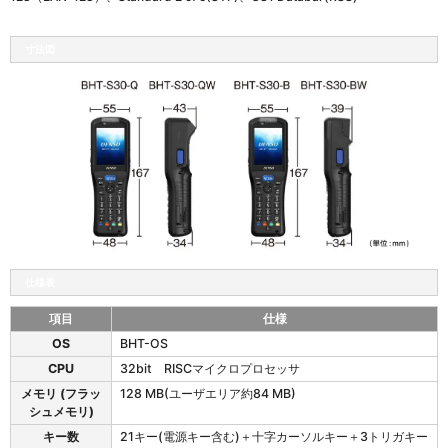
寸法図
仕様表
項目
仕様
B
OS
BHT-OS
H
CPU
32bit RISCマイクロプロセッサ
T
-
メモリ (フラッ
128 MB(ユーザエリア約84 MB)
S
シュメモリ)
3
キー数
21キー(電源キー含む)＋十字カーソルキー＋3トリガキー
0