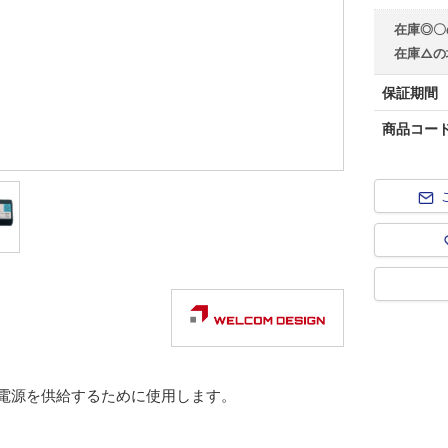
在庫◎〇
在庫△の
保証期間
商品コー
へ電源を供給するために使用します。