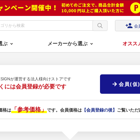
person_add
会
選ぶ
メーカーから選ぶ
オスス
DESIGNが運営する法人様向けストアです
会員(仮
くには会員登録が必要です
「参考価格」
価格は
です。会員価格は
【会員登録の後】
ご覧いただ