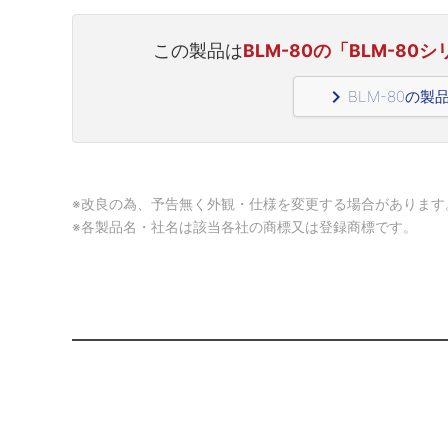
この製品は
BLM-80の「BLM-8
navigate_next
BLM-80の
※改良の為、予告無く外観・仕様を変更する場合があります
※各製品名・社名は該当各社の商標又は登録商標です。