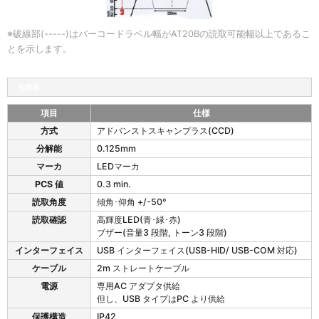
※破線部(-----)はバーコードラベル幅がAT20Bの読取可能幅以上であるこ
とを示します。
仕様表
項目
仕様
A
方式
アドバンストスキャンプラス(CCD)
T
分解能
0.125mm
2
0
マーカ
LEDマーカ
B
PCS 値
0.3 min.
/
読取角度
傾角･仰角 +/-50°
A
T
読取確認
高輝度LED(青･緑･赤)
2
ブザー(音量3 段階, トーン3 段階)
1
インターフェイス
USB インターフェイス(USB-HID/ USB-COM 対応)
B
ケーブル
2m ストレートケーブル
の
仕
電源
専用AC アダプタ供給
様
但し、USB タイプはPC より供給
保護構造
IP42