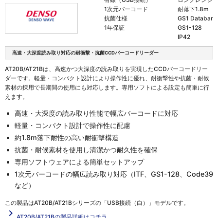
1次元バーコード
耐落下1.8m
抗菌仕様
GS1 Databar
1年保証
GS1-128
IP42
高速・大深度読み取り対応の耐衝撃・抗菌CCDバーコードリーダー
AT20B/AT21Bは、高速かつ大深度の読み取りを実現したCCDバーコードリー
ダーです。軽量・コンパクト設計により操作性に優れ、耐衝撃性や抗菌・耐候
素材の採用で長期間の使用にも対応します。専用ソフトによる設定も簡単に行
えます。
高速・大深度の読み取り性能で幅広バーコードに対応
軽量・コンパクト設計で操作性に配慮
約1.8m落下耐性の高い耐衝撃構造
抗菌・耐候素材を使用し清潔かつ耐久性を確保
専用ソフトウェアによる簡単セットアップ
1次元バーコードの幅広読み取り対応（ITF、GS1-128、Code39
など）
この製品は
AT20B/AT21Bシリーズの「USB接続（白）」
モデルです。
navigate_next
AT20B/AT21Bの製品詳細はコチラ