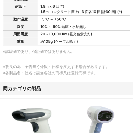
耐落下
1.8m x 6 回(*)
1.5m コンクリート床上に6 面各10 回(計60 回) (*)
動作温度
-5℃ ～ +50℃
湿度
10% ～ 90% 結露・氷結無し
周囲照度
20～10,000 lux (昼光色蛍光灯)
重量
約105g (ケーブル除く)
※試験値であり、保証値ではありません。
※改良の為、予告無く外観・仕様を変更する場合があります。
※各製品名・社名は該当各社の商標又は登録商標です。
同カテゴリの製品