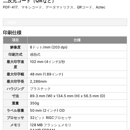
二次元コード（QRなど）
PDF-417、マキシコード、データマトリクス、QRコード、Aztec
仕様表
印刷仕様
項目
仕様
A
解像度
8ドット/mm (203 dpi)
l
印刷方式
感熱式
p
h
最大印字速
102 mm (4インチ)/秒
a
度
-
最大印字幅
48 mm (1.89インチ)
2
最大印字長
2,286mm
R
の
ハウジング
プラスチック
印
寸法
89.3 mm (W) x 134.5 mm (H) x 56.5 mm (D)
刷
重量
350g
仕
様
ラベル容量
50 mm (2インチ) OD
プロセッサ
32ビット RISCプロセッサ
メモリ
128 MB フラッシュメモリ