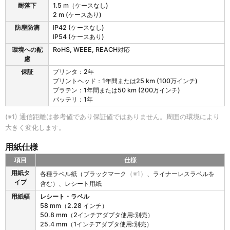
耐落下
1.5 m（ケースなし)
2 m (ケースあり)
防塵防滴
IP42 (ケースなし)
IP54 (ケースあり)
環境への配
RoHS, WEEE, REACH対応
慮
保証
プリンタ：2年
プリントヘッド：1年間または25 km (100万インチ)
プラテン：1年間または50 km (200万インチ)
バッテリ：1年
(※1) 通信距離は参考値であり保証値ではありません。周囲の環境により
大きく変化します。
用紙仕様
項目
仕様
A
用紙タ
各種ラベル紙（ブラックマーク
（※1）
、ライナーレスラベルを
l
イプ
含む）、レシート用紙
p
用紙幅
レシート・ラベル
h
58 mm（2.28 インチ）
a
50.8 mm（2インチアダプタ使用:別売）
-
25.4 mm（1インチアダプタ使用:別売）
2