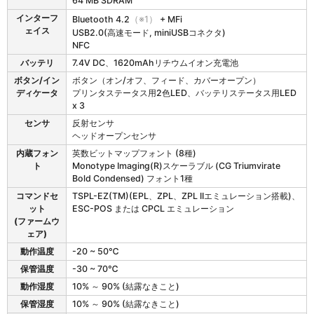
64 MB SDRAM
インターフ
Bluetooth 4.2
（※1）
+ MFi
ェイス
USB2.0(高速モード, miniUSBコネクタ)
NFC
バッテリ
7.4V DC、1620mAhリチウムイオン充電池
ボタン/イン
ボタン（オン/オフ、フィード、カバーオープン）
ディケータ
プリンタステータス用2色LED、バッテリステータス用LED
x 3
センサ
反射センサ
ヘッドオープンセンサ
内蔵フォン
英数ビットマップフォント (8種)
ト
Monotype Imaging(R)スケーラブル (CG Triumvirate
Bold Condensed) フォント1種
コマンドセ
TSPL-EZ(TM)(EPL、ZPL、ZPL IIエミュレーション搭載)、
ット
ESC-POS または CPCL エミュレーション
(ファームウ
ェア)
動作温度
-20 ~ 50℃
保管温度
-30 ~ 70℃
動作湿度
10% ～ 90% (結露なきこと)
保管湿度
10% ～ 90% (結露なきこと)