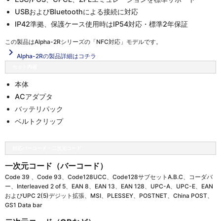
USBおよびBluetoothによる接続に対応
IP42準拠、保護ケース使用時はIP54対応・標準2年保証
この製品は
Alpha-2Rシリーズの「NFC対応」
モデルです。
navigate_next
Alpha-2Rの製品詳細はコチラ
セット内容
本体
ACアダプタ
バッテリパック
ベルトクリップ
対応バーコード・二次元コード
一次元コード（バーコード）
Code 39 、Code 93、Code128UCC、Code128サブセットA.B.C、コーダバ
ー、Interleaved 2 of 5、EAN 8、EAN 13、EAN 128、UPC-A、UPC-E、EAN
およびUPC 2(5)デジット拡張、MSI、PLESSEY、POSTNET、China POST、
GS1 Data bar