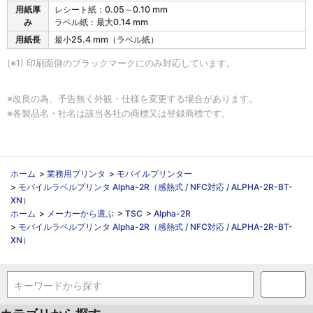
R
用紙厚
レシート紙：0.05～0.10 mm
の
み
ラベル紙：最大0.14 mm
用
用紙長
最小25.4 mm（ラベル紙）
紙
仕
(※1) 印刷面側のブラックマークにのみ対応しています。
様
※改良の為、予告無く外観・仕様を変更する場合があります。
※各製品名・社名は該当各社の商標又は登録商標です。
ホーム
>
業務用プリンタ
>
モバイルプリンター
>
モバイルラベルプリンタ Alpha-2R（感熱式 / NFC対応 / ALPHA-2R-BT-
XN）
ホーム
>
メーカーから選ぶ
>
TSC
>
Alpha-2R
>
モバイルラベルプリンタ Alpha-2R（感熱式 / NFC対応 / ALPHA-2R-BT-
XN）
キーワードから探す