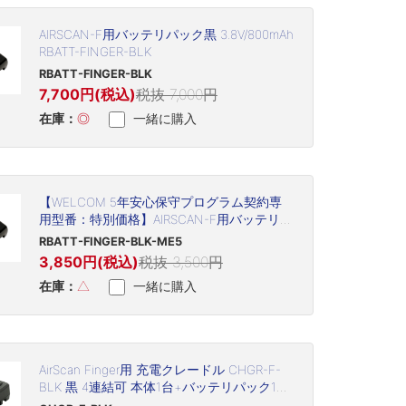
AIRSCAN-F用バッテリパック黒 3.8V/800mAh
RBATT-FINGER-BLK
RBATT-FINGER-BLK
7,700円(税込)
税抜 7,000円
在庫：
◎
一緒に購入
【WELCOM 5年安心保守プログラム契約専
用型番：特別価格】AIRSCAN-F用バッテリパ
ック黒 3.8V/800mAh RBATT-FINGER-BLK-
RBATT-FINGER-BLK-ME5
ME5
3,850円(税込)
税抜 3,500円
在庫：
△
一緒に購入
AirScan Finger用 充電クレードル CHGR-F-
BLK 黒 4連結可 本体1台+バッテリパック1個
充電可能