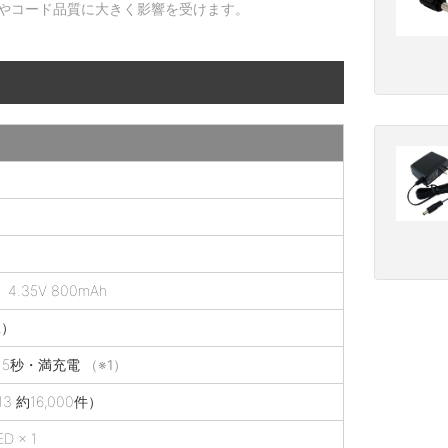
やコード品質に大きく影響を受けます。
35V 800mAh
A）
／5秒・満充電
（※1）
3 約16,000件）
D × 1