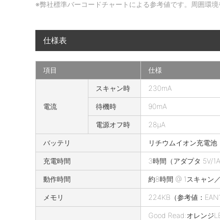
の
※弊社標準バーコードチャートによる参考値です。周囲環境
読
取
仕様表
深
度
項目
仕様
A
スキャン時
230mA
i
電流
待機時
90mA
r
S
電源オフ時
28μA
c
バッテリ
リチウムイオン充電池 4.
a
n
充電時間
3時間（アダプタ 5V/1
F
i
動作時間
約8時間 @ 1スキャン
n
メモリ
224KB（参考値：EAN1
g
e
Good Read:オレンジLE