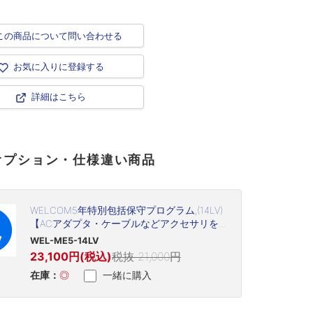
この商品について問い合わせる
お気に入りに登録する
詳細はこちら
オプション・仕様違い商品
WELCOM5年特別包括保守プログラム,(14LV)
【ACアダプタ・ケーブルなどアクセサリを
含む(但し、プリントヘッド・プラテン・バ
WEL-ME5-14LV
ッテリなど消耗品は除く)】
23,100円(税込)
税抜 21,000円
在庫：
◎
一緒に購入