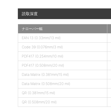
読取深度
ナローバー幅
A
EAN 13 (0.33mm/13 mil)
i
Code 39 (0.076mm/3 mil)
r
S
PDF417 (0.254mm/10 mil)
c
PDF417 (0.508mm/20 mil)
a
n
Data Matrix (0.381mm/15 mil)
F
i
Data Matrix (0.508mm/20 mil)
n
QR (0.381mm/15 mil)
g
e
QR (0.508mm/20 mil)
r