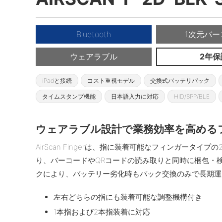
Bluetooth
1次元バー
ウェアラブル
2年保
iPadと接続
コスト重視モデル
交換式バッテリパック
タイムスタンプ機能
日本語入力に対応
HID/SPP/BLE
ウェアラブル設計で業務効率を高める
AirScan Fingerは、指に装着可能なフィンガータ
り、バーコードやQRコードの読み取りと同時に梱包・
クにより、バッテリー劣化時もパック交換のみで長期運
左右どちらの指にも装着可能な調整機構付き
1本指および2本指装着に対応