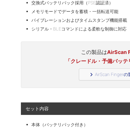
交換式バッテリパック採用（PSE認証済）
メモリモードでデータを蓄積・一括転送可能
バイブレーションおよびタイムスタンプ機能搭載
シリアル・BLEコマンドによる柔軟な制御に対応
この製品は
AirSca
「クレードル・予備バッテ
navigate_next
AirScan Fin
セット内容
本体（バッテリパック付き）