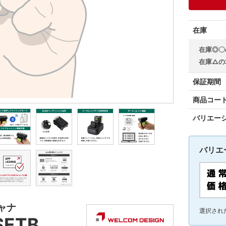
在庫
在庫◎〇
在庫△の
保証期間
商品コー
バリエー
バリエ
ャナ
選択され
SETB