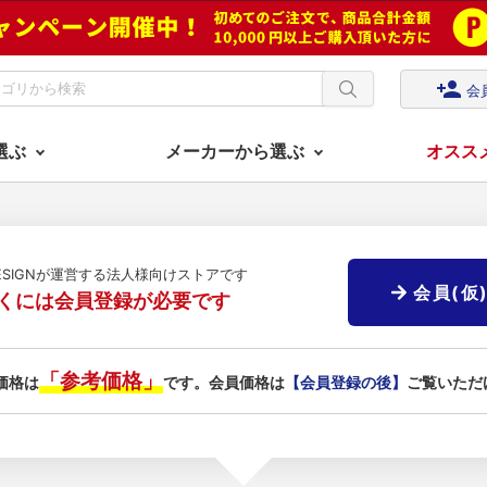
person_add
会
選ぶ
メーカーから選ぶ
オスス
DESIGNが運営する法人様向けストアです
会員(仮
くには会員登録が必要です
「参考価格」
価格は
です。会員価格は
【会員登録の後】
ご覧いただ