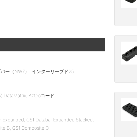
, コーダバー（NW7）, インターリーブド25
 DataMatrix, Aztecコード
ar Expanded, GS1 Databar Expanded Stacked,
ite B, GS1 Composite C