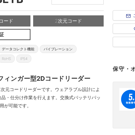
コード
2次元コード
証
データコレクト機能
バイブレーション
RoHS
IP54
保守・
フィンガー型2Dコードリーダー
イプの2次元コードリーダーです。ウェアラブル設計によ
検品・仕分け作業を行えます。交換式バッテリパッ
用が可能です。