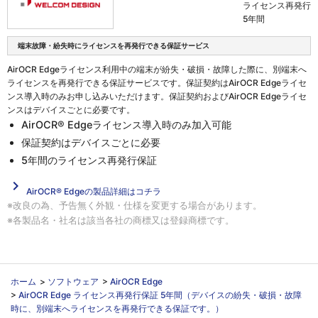
ライセンス再発行
5年間
端末故障・紛失時にライセンスを再発行できる保証サービス
AirOCR Edgeライセンス利用中の端末が紛失・破損・故障した際に、別端末へ
ライセンスを再発行できる保証サービスです。保証契約はAirOCR Edgeライセ
ンス導入時のみお申し込みいただけます。保証契約およびAirOCR Edgeライセ
ンスはデバイスごとに必要です。
AirOCR
®
Edgeライセンス導入時のみ加入可能
保証契約はデバイスごとに必要
5年間のライセンス再発行保証
navigate_next
AirOCR® Edgeの製品詳細はコチラ
※改良の為、予告無く外観・仕様を変更する場合があります。
※各製品名・社名は該当各社の商標又は登録商標です。
ホーム
>
ソフトウェア
>
AirOCR Edge
>
AirOCR Edge ライセンス再発行保証 5年間（デバイスの紛失・破損・故障
時に、別端末へライセンスを再発行できる保証です。）