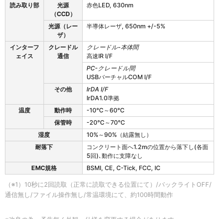
読み取り部
光源
赤色LED, 630nm
（CCD）
光源（レー
半導体レーザ, 650nm +/-5%
ザ）
インターフ
クレードル
クレードル-本体間
ェイス
通信
高速IR I/F
PC-クレードル間
USBバーチャルCOM I/F
その他
IrDA I/F
IrDA1.0準拠
温度
動作時
-10℃～60℃
保管時
-20℃～70℃
湿度
10%～90%（結露無し）
耐落下
コンクリート面へ1.2mの位置から落下し(各面
5回)､動作に支障なし
EMC規格
BSMI, CE, C-Tick, FCC, IC
（※1）10秒に2回読取（正常に読取できる位置にて）/バックライトOFF/
通信無し/ファイル操作無し/常温環境にて、約100時間動作