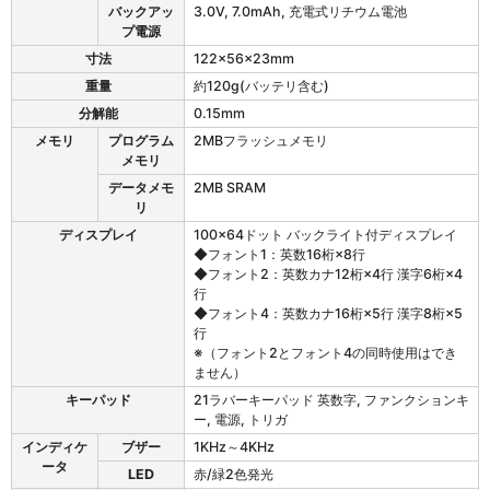
バックアッ
3.0V, 7.0mAh, 充電式リチウム電池
1
プ電源
の
仕
寸法
122×56×23mm
様
重量
約120g(バッテリ含む)
分解能
0.15mm
メモリ
プログラム
2MBフラッシュメモリ
メモリ
データメモ
2MB SRAM
リ
ディスプレイ
100×64ドット バックライト付ディスプレイ
◆フォント1：英数16桁×8行
◆フォント2：英数カナ12桁×4行 漢字6桁×4
行
◆フォント4：英数カナ16桁×5行 漢字8桁×5
行
※（フォント2とフォント4の同時使用はでき
ません）
キーパッド
21ラバーキーパッド 英数字, ファンクションキ
ー, 電源, トリガ
インディケ
ブザー
1KHz～4KHz
ータ
LED
赤/緑2色発光