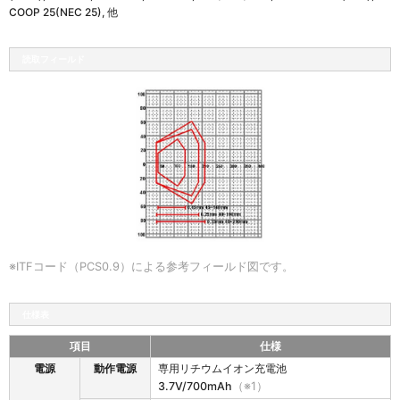
COOP 25(NEC 25), 他
読取フィールド
※ITFコード（PCS0.9）による参考フィールド図です。
仕様表
項目
仕様
8
電源
動作電源
専用リチウムイオン充電池
0
3.7V/700mAh
（※1）
0