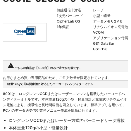
無線通信非対応
レーザ
1次元バーコード
小型・軽量
CipherLab OS
データメモリ2ＭＢ
1年保証
リチウムイオン充電池
VCOM
アプリケーション付属
GS1 DataBar
GS1-128
warning
こちらの商品は【5～9台】のみご注文が可能です。
お得なまとめ買い専用商品のため、ご注文数量が限定されています。
軽量120gで長時間稼働に対応したバーコードハンディターミナル
8001は、ロングレンジCCDまたはレーザーエンジンを搭載したバーコードハ
ンディターミナルです。本体重量120gの小型・軽量設計と充電式リチウムイオ
ン電池により、携帯性と長時間稼働を両立しています。標準アプリを用いて、
PCとのデータ送受信や業務メニュー作成を簡単に行えます。
ロングレンジCCDまたはレーザー方式のバーコードリーダ搭載
本体重量120gの小型・軽量設計