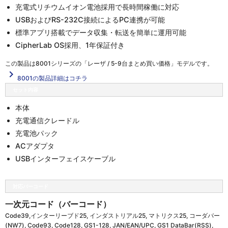
充電式リチウムイオン電池採用で長時間稼働に対応
USBおよびRS-232C接続によるPC連携が可能
標準アプリ搭載でデータ収集・転送を簡単に運用可能
CipherLab OS採用、1年保証付き
この製品は
8001シリーズの「レーザ / 5-9台まとめ買い価格」
モデルです。
navigate_next
8001の製品詳細はコチラ
セット内容
本体
充電通信クレードル
充電池パック
ACアダプタ
USBインターフェイスケーブル
対応バーコード
一次元コード（バーコード）
Code39,インターリーブド25, インダストリアル25, マトリクス25, コーダバー
(NW7), Code93, Code128, GS1-128, JAN/EAN/UPC, GS1 DataBar(RSS),