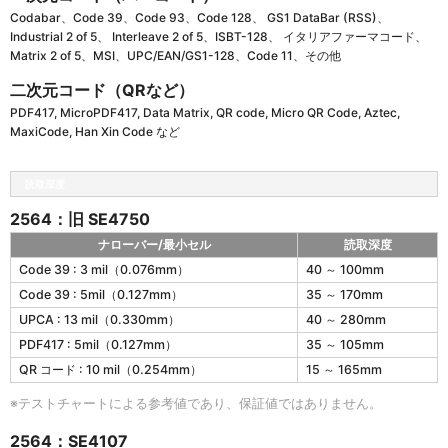
Codabar、Code 39、Code 93、Code 128、 GS1 DataBar (RSS)、
Industrial 2 of 5、 Interleave 2 of 5、ISBT-128、 イタリアファーマコード、
Matrix 2 of 5、MSI、UPC/EAN/GS1-128、Code 11、その他
二次元コード（QRなど）
PDF417, MicroPDF417, Data Matrix, QR code, Micro QR Code, Aztec,
MaxiCode, Han Xin Code など
読取深度
2564：旧 SE4750
ナローバー/最小セル
読取深度
2
Code 39 : 3 mil（0.076mm）
40 ～ 100mm
5
Code 39 : 5mil（0.127mm）
35 ～ 170mm
6
4
UPCA : 13 mil（0.330mm）
40 ～ 280mm
の
PDF417 : 5mil（0.127mm）
35 ～ 105mm
読
QR コード : 10 mil（0.254mm）
15 ～ 165mm
取
深
※テストチャートによる参考値であり、保証値ではありません。
度
ス
2564：SE4107
タ