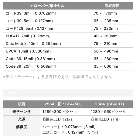
ン
ナローバー/最小セル
読取深度
ダ
2
コード39: 3mil（0.0762mm）
70 ～ 170mm
ー
5
コード39: 5mil（0.127mm）
65 ～ 235mm
ド
6
レ
4
コード128: 5mil（0.127mm）
75 ～ 220mm
ン
の
PDF417: 7mil（0.178mm）
40 ～ 190mm
ジ
読
モ
Data Matrix: 10mil（0.254mm）
75 ～ 210mm
取
デ
深
UPCA: 13mil（0.330mm）
50 ～ 490mm
ル
度
Code 39: 15mil（0.381mm）
35 ～ 280mm
（
ス
2
Code 39: 20mil（0.508mm）
35 ～ 600mm
タ
5
ン
6
※テストチャートによる参考値であり、保証値ではありません。
ダ
4
ー
：
ド
旧
仕様表
レ
S
ン
E
項目
2564（旧：SE4750）
2564（SE4107）
ジ
4
2
モ
光学センサ
1280x800 ピクセル
1280 x 960ピクセル
7
5
デ
光源
昼白色LED（2個）
昼白色LED（1個）
5
6
ル
0
4
解像度
バーコード：0.076mm（3 mil）
（
）
の
二次元コード：0.127mm（5 mil）
2