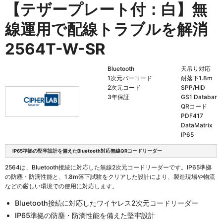
【テザープレート付：白】無
線運用で配線トラブルを解消
2564T-W-SR
Bluetooth
天吊り対応
1次元バーコード
耐落下1.8m
2次元コード
SPP/HID
3年保証
GS1 Databar
QRコード
PDF417
DataMatrix
IP65
IP65準拠の堅牢設計を備えたBluetooth対応無線QRコードリーダー
2564は、Bluetooth接続に対応した無線2次元コードリーダーです。IP65準拠
の防塵・防滴性能と、1.8m落下試験をクリアした設計により、製造現場や物流
などの厳しい環境での使用に対応します。
Bluetooth接続に対応したワイヤレス2次元コードリーダー
IP65準拠の防塵・防滴性能を備えた堅牢設計