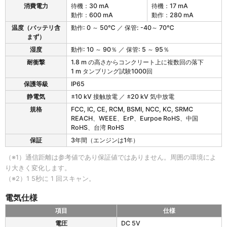
消費電力
待機：30 mA
待機：17 mA
動作：600 mA
動作：280 mA
温度（バッテリ含
動作: 0 ～ 50℃ ／ 保管: -40～ 70℃
まず）
湿度
動作: 10 ～ 90％ ／ 保管: 5 ～ 95％
耐衝撃
1.8 m の高さからコンクリート上に複数回の落下
1 m タンブリング試験1000回
保護等級
IP65
静電気
±10 kV 接触放電 ／ ±20 kV 気中放電
規格
FCC, IC, CE, RCM, BSMI, NCC, KC, SRMC
REACH、WEEE、ErP、Eurpoe RoHS、中国
RoHS、台湾 RoHS
保証
3年間（エンジンは1年）
（※1）通信距離は参考値であり保証値ではありません。周囲の環境によ
り大きく変化します。
（※2）1 5秒に 1 回スキャン。
電気仕様
項目
仕様
2
電圧
DC 5V