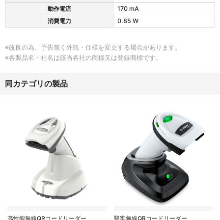
5
動作電流
170 mA
6
4
消費電力
0.85 W
の
電
気
※改良の為、予告無く外観・仕様を変更する場合があります。
仕
※各製品名・社名は該当各社の商標又は登録商標です。
様
同カテゴリの製品
高性能無線QRコードリーダー
堅牢無線QRコードリーダー