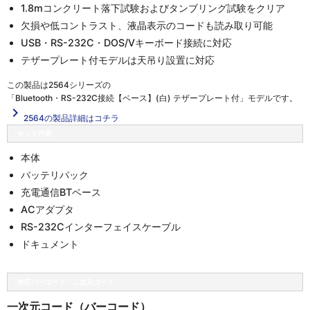
1.8mコンクリート落下試験およびタンブリング試験をクリア
欠損や低コントラスト、液晶表示のコードも読み取り可能
USB・RS-232C・DOS/Vキーボード接続に対応
テザープレート付モデルは天吊り設置に対応
この製品は
2564シリーズの
「Bluetooth・RS-232C接続【ベース】(白) テザープレート付」
モデルです。
navigate_next
2564の製品詳細はコチラ
セット内容
本体
バッテリパック
充電通信BTベース
ACアダプタ
RS-232Cインターフェイスケーブル
ドキュメント
対応バーコード・二次元コード
一次元コード（バーコード）