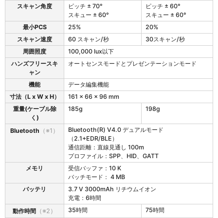
仕
5
スキャン角度
ピッチ ± 70°
ピッチ ± 60°
様
6
スキュー ± 60°
スキュー ± 60°
ス
4
最小PCS
25%
20%
タ
：
ン
S
スキャン速度
60 スキャン/秒
30スキャン/秒
ダ
E
周囲照度
100,000 lux以下
ー
4
ハンズフリースキ
オートセンスモードとプレゼンテーションモード
ド
1
ャン
レ
0
ン
7
機能
データ編集機能
ジ
）
寸法（L x W x H）
161 x 66 x 96 mm
モ
デ
重量(ケーブル除
185g
198g
ル
く)
（
Bluetooth(R) V4.0 デュアルモード
Bluetooth
（※1）
2
（2.1+EDR/BLE）
5
通信距離：直線見通し 100m
6
プロファイル：SPP、HID、GATT
4
メモリ
受信バッファ：10 K
）
バッチモード： 4 MB
バッテリ
3.7 V 3000mAh リチウムイオン
充電：6時間
35時間
75時間
動作時間
（※2）