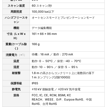
ミ
）
ド
スキャン速度
60 スキャン/秒
ル
周囲照度
100,000 lux以下
レ
ハンズフリースキ
オートセンスモードとプレゼンテーションモード
ン
ャン
ジ
モ
機能
データ編集機能
デ
寸法（L x W x
161 x 66 x 96 mm
ル
H）
（
2
重量(ケーブル除
166 g
5
く)
0
待機：16 mA ／ 動作：270 mA
消費電力
（※1）
4
M
温度
動作: 0 ～ 50℃ ／ 保管: -40 ～ 70℃
R
湿度
動作: 10 ～ 90％ ／ 保管: 5 ～ 95％
）
耐衝撃
1.8 m の高さからコンクリート上に複数回の落下
1 m タンブリング試験1000回
保護等級
IP65
静電気
±10 kV 接触放電 ／ ±20 kV 気中放電
規格
FCC, IC, CE, RCM, BSMI, KC
REACH、WEEE、ErP、Eurpoe RoHS、中国
RoHS、台湾 RoHS