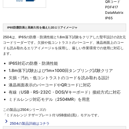
QRコード
PDF417
DataMatrix
IP65
IP65防塵防滴と高耐久性を備えた2Dエリアイメージャ
2504は、IP65の防塵・防滴性能と1.8m落下試験をクリアした堅牢設計の2次元
コードリーダーです。欠損や低コントラストのバーコード、液晶画面上のコー
ドも読み取れるエリアイメージャを採用し、厳しい作業環境での使用に対応し
ます。
IP65対応の防塵・防滴性能
1.8m落下試験および1m×1000回タンブリング試験クリア
欠損・汚れ・低コントラストのコードを読み取れる設計
液晶画面表示のバーコードやQRコードに対応
有線（USB・RS-232C・DOS/Vキーボード）接続方式に対応
ミドルレンジ対応モデル（2504MR）を用意
この製品は
2504シリーズの
「ミドルレンジ テザープレート付 USB接続(黒)」
モデルです。
navigate_next
2504の製品詳細はコチラ