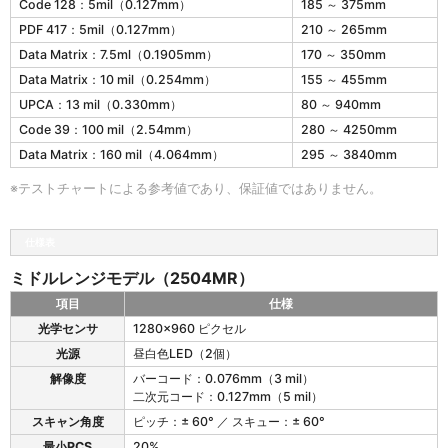
2
Code 128：5mil（0.127mm）
185 ～ 375mm
5
PDF 417：5mil（0.127mm）
210 ～ 265mm
0
4
Data Matrix：7.5ml（0.1905mm）
170 ～ 350mm
の
Data Matrix：10 mil（0.254mm）
155 ～ 455mm
読
UPCA：13 mil（0.330mm）
80 ～ 940mm
取
深
Code 39：100 mil（2.54mm）
280 ～ 4250mm
度
Data Matrix：160 mil（4.064mm）
295 ～ 3840mm
ミ
ド
※テストチャートによる参考値であり、保証値ではありません。
ル
レ
ン
仕様表
ジ
モ
ミドルレンジモデル（2504MR）
デ
項目
仕様
ル
2
（
光学センサ
1280x960 ピクセル
5
2
光源
昼白色LED（2個）
0
5
4
解像度
バーコード：0.076mm（3 mil）
0
の
二次元コード：0.127mm（5 mil）
4
仕
M
スキャン角度
ピッチ：± 60° ／ スキュー：± 60°
様
R
最小PCS
20%