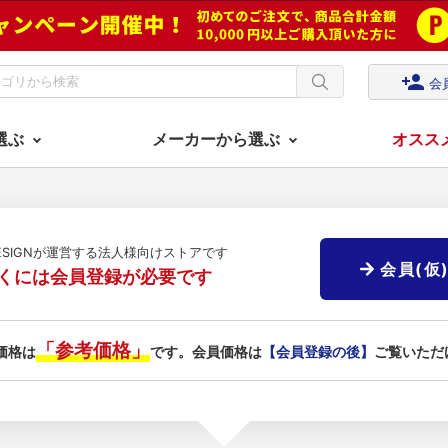
person_add
会
選ぶ
メーカーから選ぶ
オスス
DESIGNが運営する法人様向けストアです
会員(仮
くには会員登録が必要です
「参考価格」
価格は
です。会員価格は
【会員登録の後】
ご覧いただ