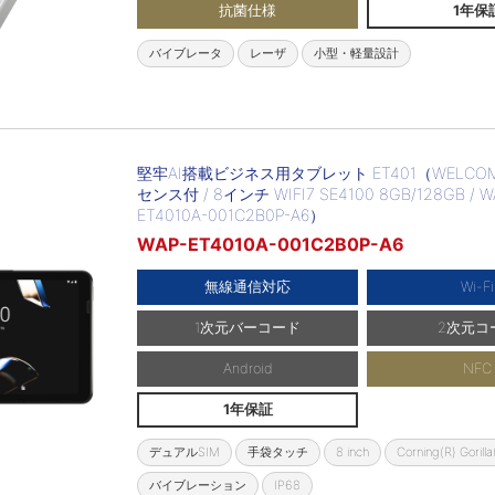
抗菌仕様
1年保
バイブレータ
レーザ
小型・軽量設計
堅牢AI搭載ビジネス用タブレット ET401（WELC
センス付 / 8インチ WIFI7 SE4100 8GB/128GB / W
ET4010A-001C2B0P-A6）
WAP-ET4010A-001C2B0P-A6
無線通信対応
Wi-Fi
1次元バーコード
2次元コ
Android
NFC
1年保証
デュアルSIM
手袋タッチ
8 inch
Corning(R) Gorilla
バイブレーション
IP68