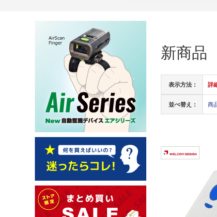
新商品
表示方法：
詳
並べ替え：
商