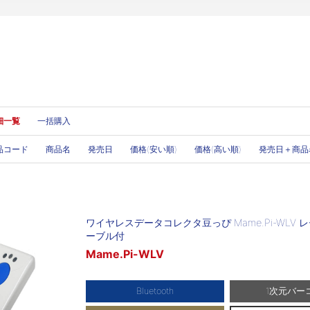
細一覧
一括購入
品コード
商品名
発売日
価格(安い順)
価格(高い順)
発売日＋商品
ワイヤレスデータコレクタ豆っぴ Mame.Pi-WLV レ
ーブル付
Mame.Pi-WLV
Bluetooth
1次元バー