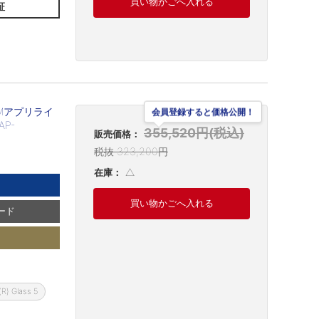
買い物かごへ入れる
証
OMアプリライ
会員登録すると価格公開！
AP-
355,520円(税込)
販売価格：
税抜 323,200円
△
在庫：
買い物かごへ入れる
ード
(R) Glass 5