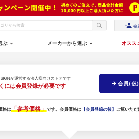
person_add
会
選ぶ
メーカーから選ぶ
オスス
DESIGNが運営する法人様向けストアです
会員(仮
くには会員登録が必要です
「参考価格」
価格は
です。会員価格は
【会員登録の後】
ご覧いただ