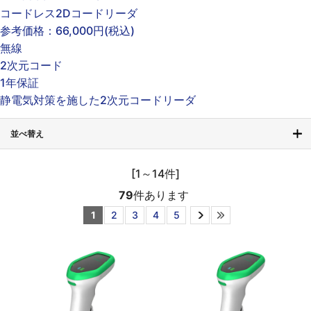
コードレス2Dコードリーダ
参考価格：
66,000円
(税込)
無線
2次元コード
1年保証
静電気対策を施した2次元コードリーダ
並べ替え
[1～14件]
79
件あります
1
2
3
4
5